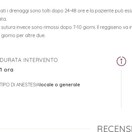
zzati i drenaggi sono tolti dopo 24-48 ore e la paziente può es
ata.
di sutura invece sono rimossi dopo 7-10 giorni. Il reggiseno va
i giorno per altre due.
DURATA INTERVENTO
1 ora
TIPO DI ANESTESIA
locale o generale
RECENS