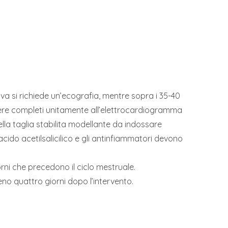
tiva si richiede un’ecografia, mentre sopra i 35-40
ere completi unitamente all’elettrocardiogramma
ella taglia stabilita modellante da indossare
acido acetilsalicilico e gli antinfiammatori devono
orni che precedono il ciclo mestruale.
eno quattro giorni dopo l’intervento.