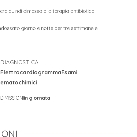
sere quindi dimessa e la terapia antibiotica
 indossato giorno e notte per tre settimane e
DIAGNOSTICA
ElettrocardiogrammaEsami
ematochimici
DIMISSIONI
in giornata
IONI