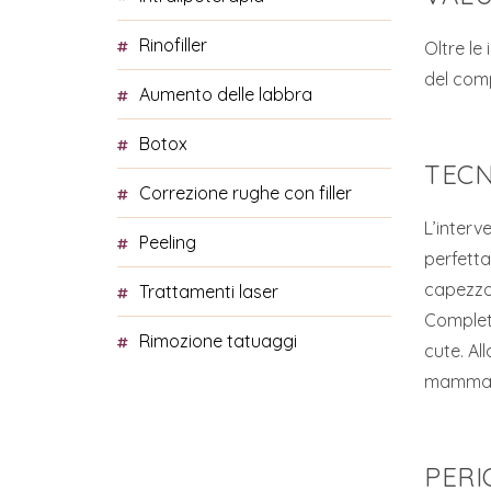
rinofiller
Oltre le
del comp
aumento delle labbra
botox
TECN
correzione rughe con filler
L’interv
peeling
perfettam
capezzol
trattamenti laser
Completa
rimozione tatuaggi
cute. Al
mammario
PERI