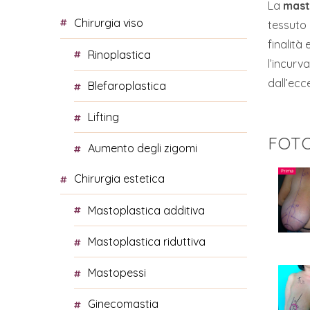
La
mast
chirurgia viso
tessuto 
finalità
rinoplastica
l’incurv
dall’ecc
blefaroplastica
lifting
FOT
aumento degli zigomi
chirurgia estetica
mastoplastica additiva
mastoplastica riduttiva
mastopessi
ginecomastia