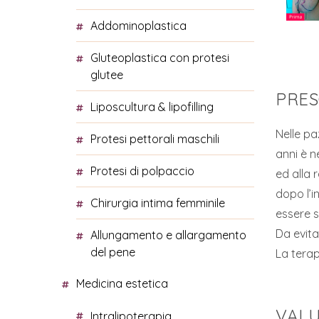
addominoplastica
gluteoplastica con protesi
glutee
PRES
liposcultura & lipofilling
Nelle pa
protesi pettorali maschili
anni è 
protesi di polpaccio
ed alla 
dopo l’i
chirurgia intima femminile
essere s
Da evita
allungamento e allargamento
del pene
La terap
medicina estetica
VALU
intralipoterapia