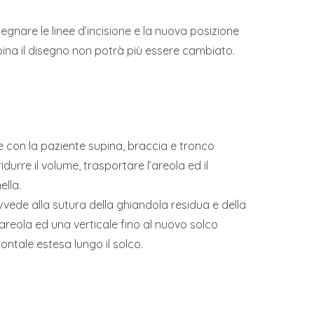
egnare le linee d’incisione e la nuova posizione
pina il disegno non potrà più essere cambiato.
le con la paziente supina, braccia e tronco
idurre il volume, trasportare l’areola ed il
ella.
vede alla sutura della ghiandola residua e della
ll’areola ed una verticale fino al nuovo solco
ntale estesa lungo il solco.