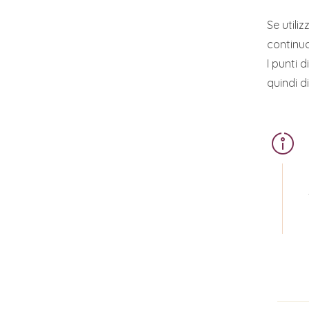
Se utili
continu
I punti 
quindi d