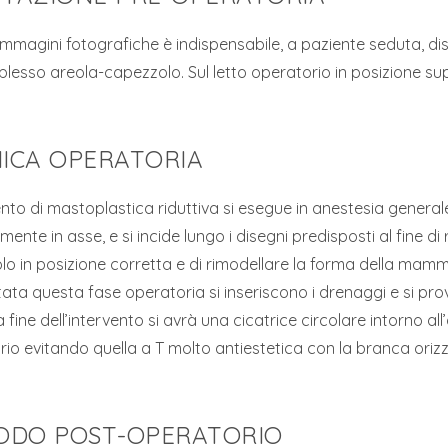
 immagini fotografiche è indispensabile, a paziente seduta, dis
lesso areola-capezzolo. Sul letto operatorio in posizione su
ICA OPERATORIA
ento di mastoplastica riduttiva si esegue in anestesia genera
ente in asse, e si incide lungo i disegni predisposti al fine di r
o in posizione corretta e di rimodellare la forma della mamm
ta questa fase operatoria si inseriscono i drenaggi e si prov
la fine dell’intervento si avrà una cicatrice circolare intorno a
 evitando quella a T molto antiestetica con la branca orizzo
ODO POST-OPERATORIO